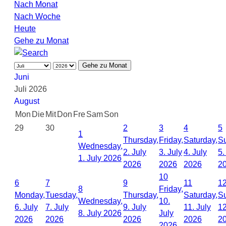
Nach Monat
Nach Woche
Heute
Gehe zu Monat
Gehe zu Monat
Juni
Juli 2026
August
Mon
Die
Mit
Don
Fre
Sam
Son
29
30
2
3
4
5
1
Thursday,
Friday,
Saturday,
S
Wednesday,
2. July
3. July
4. July
5.
1. July 2026
2026
2026
2026
2
10
6
7
9
11
1
8
Friday,
Monday,
Tuesday,
Thursday,
Saturday,
S
Wednesday,
10.
6. July
7. July
9. July
11. July
12
8. July 2026
July
2026
2026
2026
2026
2
2026