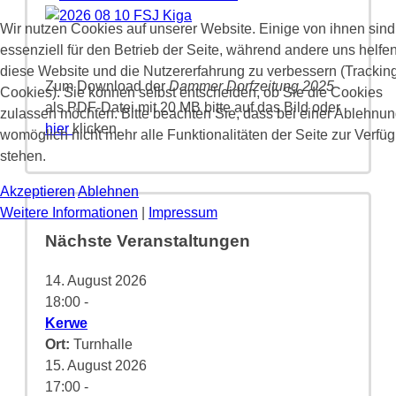
Wir nutzen Cookies auf unserer Website. Einige von ihnen sind
essenziell für den Betrieb der Seite, während andere uns helfen
diese Website und die Nutzererfahrung zu verbessern (Trackin
Zum Download der
Dammer Dorfzeitung 2025
Cookies). Sie können selbst entscheiden, ob Sie die Cookies
als PDF-Datei mit 20 MB bitte auf das Bild oder
zulassen möchten. Bitte beachten Sie, dass bei einer Ablehnu
hier
klicken.
womöglich nicht mehr alle Funktionalitäten der Seite zur Verfü
stehen.
Akzeptieren
Ablehnen
Weitere Informationen
|
Impressum
Nächste Veranstaltungen
14. August 2026
18:00
-
Kerwe
Ort:
Turnhalle
15. August 2026
17:00
-