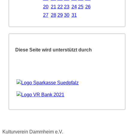
20
21
22
23
24
25
26
27
28
29
30
31
Diese Seite wird unterstützt durch
Kulturverein Dammheim e.V.