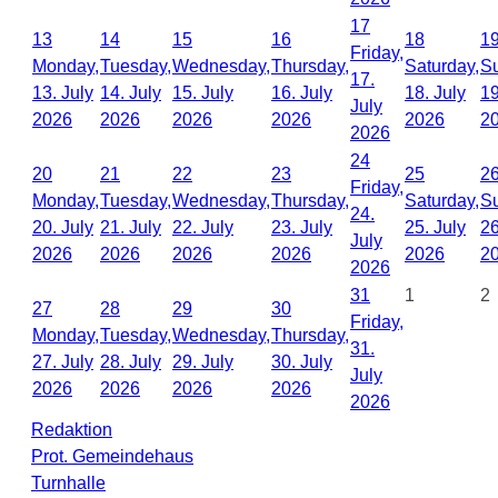
17
13
14
15
16
18
1
Friday,
Monday,
Tuesday,
Wednesday,
Thursday,
Saturday,
S
17.
13. July
14. July
15. July
16. July
18. July
19
July
2026
2026
2026
2026
2026
2
2026
24
20
21
22
23
25
2
Friday,
Monday,
Tuesday,
Wednesday,
Thursday,
Saturday,
S
24.
20. July
21. July
22. July
23. July
25. July
26
July
2026
2026
2026
2026
2026
2
2026
31
1
2
27
28
29
30
Friday,
Monday,
Tuesday,
Wednesday,
Thursday,
31.
27. July
28. July
29. July
30. July
July
2026
2026
2026
2026
2026
Redaktion
Prot. Gemeindehaus
Turnhalle