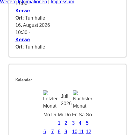
Weitere Informationen
|
Impressum
17:00
-
Kerwe
Ort:
Turnhalle
16. August 2026
10:30
-
Kerwe
Ort:
Turnhalle
Kalender
Juli
2026
Mo
Di
Mi
Do
Fr
Sa
So
1
2
3
4
5
6
7
8
9
10
11
12