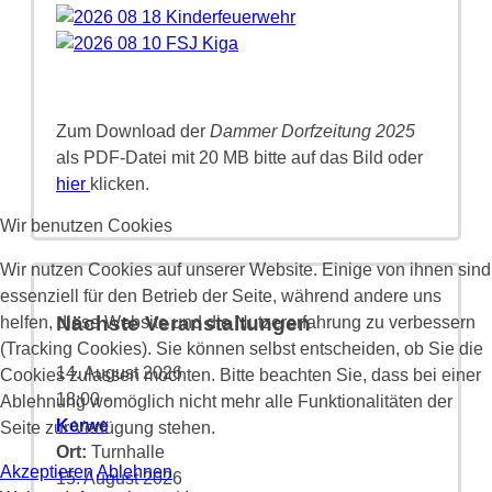
Zum Download der
Dammer Dorfzeitung 2025
als PDF-Datei mit 20 MB bitte auf das Bild oder
hier
klicken.
Wir benutzen Cookies
Wir nutzen Cookies auf unserer Website. Einige von ihnen sind
essenziell für den Betrieb der Seite, während andere uns
Nächste Veranstaltungen
helfen, diese Website und die Nutzererfahrung zu verbessern
(Tracking Cookies). Sie können selbst entscheiden, ob Sie die
14. August 2026
Cookies zulassen möchten. Bitte beachten Sie, dass bei einer
18:00
-
Ablehnung womöglich nicht mehr alle Funktionalitäten der
Kerwe
Seite zur Verfügung stehen.
Ort:
Turnhalle
Akzeptieren
Ablehnen
15. August 2026