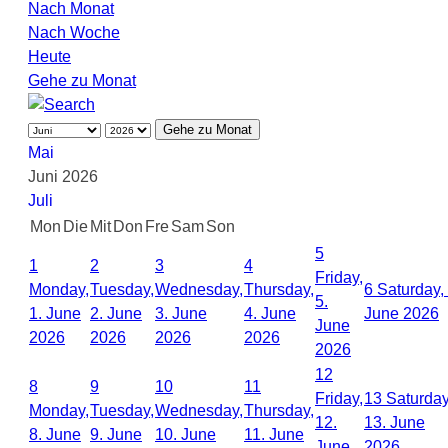
Nach Monat
Nach Woche
Heute
Gehe zu Monat
Gehe zu Monat
Mai
Juni 2026
Juli
Mon
Die
Mit
Don
Fre
Sam
Son
5
1
2
3
4
Friday,
Monday,
Tuesday,
Wednesday,
Thursday,
6
Saturday, 
5.
1. June
2. June
3. June
4. June
June 2026
June
2026
2026
2026
2026
2026
12
8
9
10
11
Friday,
13
Saturday
Monday,
Tuesday,
Wednesday,
Thursday,
12.
13. June
8. June
9. June
10. June
11. June
June
2026