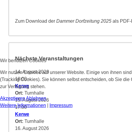
Zum Download der
Dammer Dorfzeitung 2025
als PDF-D
Nächste Veranstaltungen
Wir benutzen Cookies
14. August 2026
Wir nutzen Cookies auf unserer Website. Einige von ihnen sind
18:00
-
(Tracking Cookies). Sie können selbst entscheiden, ob Sie die
Kerwe
zur Verfügung stehen.
Ort:
Turnhalle
Akzeptieren
Ablehnen
15. August 2026
Weitere Informationen
|
Impressum
17:00
-
Kerwe
Ort:
Turnhalle
16. August 2026