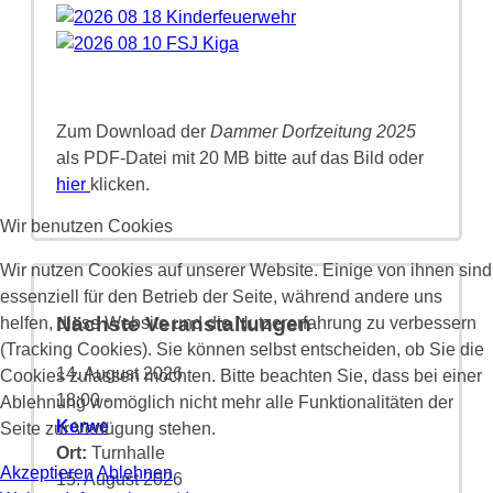
Zum Download der
Dammer Dorfzeitung 2025
als PDF-Datei mit 20 MB bitte auf das Bild oder
hier
klicken.
Wir benutzen Cookies
Wir nutzen Cookies auf unserer Website. Einige von ihnen sind
essenziell für den Betrieb der Seite, während andere uns
Nächste Veranstaltungen
helfen, diese Website und die Nutzererfahrung zu verbessern
(Tracking Cookies). Sie können selbst entscheiden, ob Sie die
14. August 2026
Cookies zulassen möchten. Bitte beachten Sie, dass bei einer
18:00
-
Ablehnung womöglich nicht mehr alle Funktionalitäten der
Kerwe
Seite zur Verfügung stehen.
Ort:
Turnhalle
Akzeptieren
Ablehnen
15. August 2026