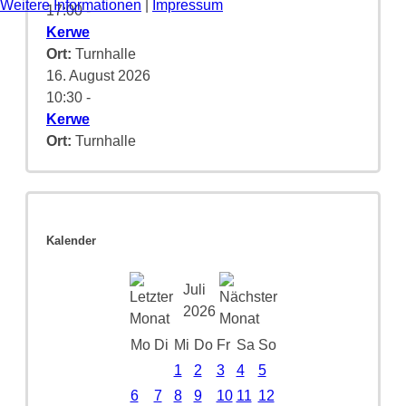
Weitere Informationen
|
Impressum
17:00
-
Kerwe
Ort:
Turnhalle
16. August 2026
10:30
-
Kerwe
Ort:
Turnhalle
Kalender
Juli
2026
Mo
Di
Mi
Do
Fr
Sa
So
1
2
3
4
5
6
7
8
9
10
11
12