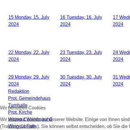
15
Monday, 15. July
16
Tuesday, 16. July
17
Wedn
2024
2024
2024
22
Monday, 22. July
23
Tuesday, 23. July
24
Wedn
2024
2024
2024
29
Monday, 29. July
30
Tuesday, 30. July
31
Wedn
2024
2024
2024
Redaktion
Prot. Gemeindehaus
Turnhalle
Wir benutzen Cookies
Prot. Kirche
Weingut Wambsganß
Wir nutzen Cookies auf unserer Website. Einige von ihnen sind
Weingut Fath
(Tracking Cookies). Sie können selbst entscheiden, ob Sie die