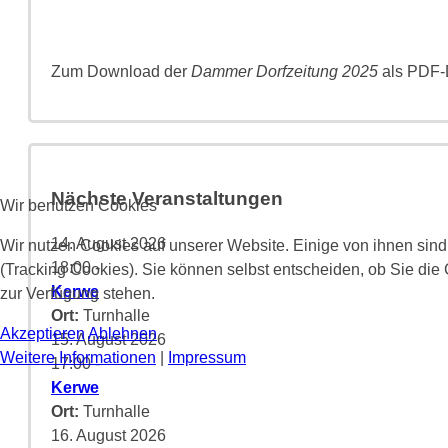
Zum Download der
Dammer Dorfzeitung 2025
als PDF-D
Nächste Veranstaltungen
Wir benutzen Cookies
14. August 2026
Wir nutzen Cookies auf unserer Website. Einige von ihnen sind
18:00
-
(Tracking Cookies). Sie können selbst entscheiden, ob Sie die
Kerwe
zur Verfügung stehen.
Ort:
Turnhalle
Akzeptieren
Ablehnen
15. August 2026
Weitere Informationen
|
Impressum
17:00
-
Kerwe
Ort:
Turnhalle
16. August 2026