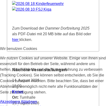
Zum Download der
Dammer Dorfzeitung 2025
als PDF-Datei mit 20 MB bitte auf das Bild oder
hier
klicken.
Wir benutzen Cookies
Wir nutzen Cookies auf unserer Website. Einige von ihnen sind
essenziell für den Betrieb der Seite, während andere uns
Nächste Veranstaltungen
helfen, diese Website und die Nutzererfahrung zu verbessern
(Tracking Cookies). Sie können selbst entscheiden, ob Sie die
14. August 2026
Cookies zulassen möchten. Bitte beachten Sie, dass bei einer
18:00
-
Ablehnung womöglich nicht mehr alle Funktionalitäten der
Kerwe
Seite zur Verfügung stehen.
Ort:
Turnhalle
Akzeptieren
Ablehnen
15. August 2026