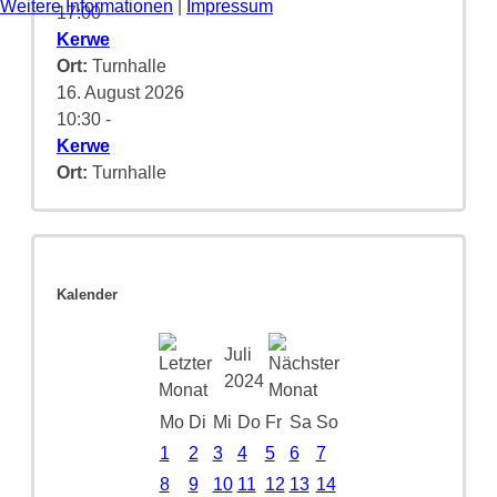
Weitere Informationen
|
Impressum
17:00
-
Kerwe
Ort:
Turnhalle
16. August 2026
10:30
-
Kerwe
Ort:
Turnhalle
Kalender
Juli
2024
Mo
Di
Mi
Do
Fr
Sa
So
1
2
3
4
5
6
7
8
9
10
11
12
13
14