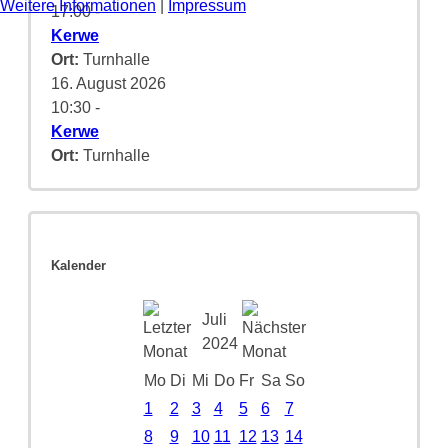
Weitere Informationen
|
Impressum
17:00
-
Kerwe
Ort:
Turnhalle
16. August 2026
10:30
-
Kerwe
Ort:
Turnhalle
Kalender
Juli
2024
Mo
Di
Mi
Do
Fr
Sa
So
1
2
3
4
5
6
7
8
9
10
11
12
13
14