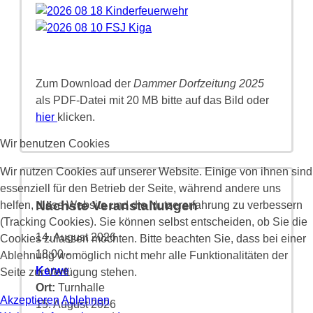
Zum Download der
Dammer Dorfzeitung 2025
als PDF-Datei mit 20 MB bitte auf das Bild oder
hier
klicken.
Wir benutzen Cookies
Wir nutzen Cookies auf unserer Website. Einige von ihnen sind
essenziell für den Betrieb der Seite, während andere uns
Nächste Veranstaltungen
helfen, diese Website und die Nutzererfahrung zu verbessern
(Tracking Cookies). Sie können selbst entscheiden, ob Sie die
14. August 2026
Cookies zulassen möchten. Bitte beachten Sie, dass bei einer
18:00
-
Ablehnung womöglich nicht mehr alle Funktionalitäten der
Kerwe
Seite zur Verfügung stehen.
Ort:
Turnhalle
Akzeptieren
Ablehnen
15. August 2026