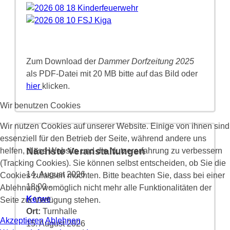
Zum Download der
Dammer Dorfzeitung 2025
als PDF-Datei mit 20 MB bitte auf das Bild oder
hier
klicken.
Wir benutzen Cookies
Wir nutzen Cookies auf unserer Website. Einige von ihnen sind
essenziell für den Betrieb der Seite, während andere uns
Nächste Veranstaltungen
helfen, diese Website und die Nutzererfahrung zu verbessern
(Tracking Cookies). Sie können selbst entscheiden, ob Sie die
14. August 2026
Cookies zulassen möchten. Bitte beachten Sie, dass bei einer
18:00
-
Ablehnung womöglich nicht mehr alle Funktionalitäten der
Kerwe
Seite zur Verfügung stehen.
Ort:
Turnhalle
Akzeptieren
Ablehnen
15. August 2026