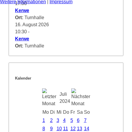
Weitere Informationen
|
Impressum
17:00
-
Kerwe
Ort:
Turnhalle
16. August 2026
10:30
-
Kerwe
Ort:
Turnhalle
Kalender
Juli
2024
Mo
Di
Mi
Do
Fr
Sa
So
1
2
3
4
5
6
7
8
9
10
11
12
13
14