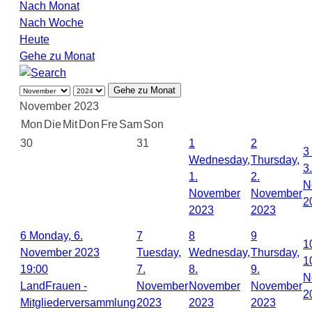
Nach Monat
Nach Woche
Heute
Gehe zu Monat
Gehe zu Monat
November 2023
Mon
Die
Mit
Don
Fre
Sam
Son
30
31
1
2
3
Wednesday,
Thursday,
3.
1.
2.
N
November
November
2
2023
2023
6
Monday, 6.
7
8
9
1
November 2023
Tuesday,
Wednesday,
Thursday,
1
19:00
7.
8.
9.
N
LandFrauen -
November
November
November
2
Mitgliederversammlung
2023
2023
2023