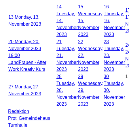
14
15
16
1
Tuesday,
Wednesday,
Thursday,
13
Monday, 13.
1
14.
15.
16.
November 2023
N
November
November
November
2
2023
2023
2023
20
Monday, 20.
21
22
23
2
November 2023
Tuesday,
Wednesday,
Thursday,
2
19:00
21.
22.
23.
N
LandFrauen - After
November
November
November
2
Work Kreativ Kurs
2023
2023
2023
28
29
30
1
Tuesday,
Wednesday,
Thursday,
27
Monday, 27.
28.
29.
30.
November 2023
November
November
November
2023
2023
2023
Redaktion
Prot. Gemeindehaus
Turnhalle