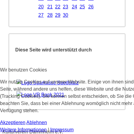
20
21
22
23
24
25
26
27
28
29
30
Diese Seite wird unterstützt durch
Wir benutzen Cookies
Wir nutzen Cookies auf unserer Website. Einige von ihnen sind 
Seite, während andere uns helfen, diese Website und die Nutz
(Tracking Cookies). Sie können selbst entscheiden, ob Sie die
beachten Sie, dass bei einer Ablehnung womöglich nicht mehr al
Verfügung stehen.
Akzeptieren
Ablehnen
Weitere Informationen
|
Impressum
Kulturverein Dammheim e.V.