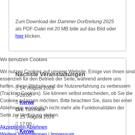
Zum Download der
Dammer Dorfzeitung 2025
als PDF-Datei mit 20 MB bitte auf das Bild oder
hier
klicken.
Wir benutzen Cookies
Wir nutzen Cookies auf unserer Website. Einige von ihnen sind
Nächste Veranstaltungen
essenziell für den Betrieb der Seite, während andere uns
helfen, diese Website und die Nutzererfahrung zu verbessern
14. August 2026
(Tracking Cookies). Sie können selbst entscheiden, ob Sie die
18:00
-
Cookies zulassen möchten. Bitte beachten Sie, dass bei einer
Kerwe
Ablehnung womöglich nicht mehr alle Funktionalitäten der
Ort:
Turnhalle
Seite zur Verfügung stehen.
15. August 2026
17:00
-
Akzeptieren
Ablehnen
Kerwe
Weitere Informationen
|
Impressum