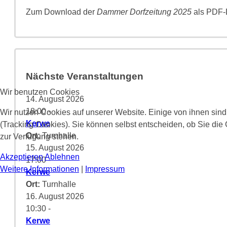
Zum Download der
Dammer Dorfzeitung 2025
als PDF-D
Nächste Veranstaltungen
Wir benutzen Cookies
14. August 2026
18:00
-
Wir nutzen Cookies auf unserer Website. Einige von ihnen sind
Kerwe
(Tracking Cookies). Sie können selbst entscheiden, ob Sie die
Ort:
Turnhalle
zur Verfügung stehen.
15. August 2026
Akzeptieren
Ablehnen
17:00
-
Weitere Informationen
|
Impressum
Kerwe
Ort:
Turnhalle
16. August 2026
10:30
-
Kerwe