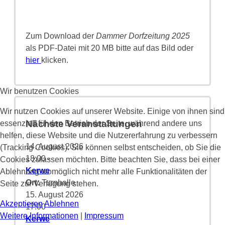
Zum Download der
Dammer Dorfzeitung 2025
als PDF-Datei mit 20 MB bitte auf das Bild oder
hier
klicken.
Wir benutzen Cookies
Wir nutzen Cookies auf unserer Website. Einige von ihnen sind
Nächste Veranstaltungen
essenziell für den Betrieb der Seite, während andere uns
helfen, diese Website und die Nutzererfahrung zu verbessern
14. August 2026
(Tracking Cookies). Sie können selbst entscheiden, ob Sie die
18:00
-
Cookies zulassen möchten. Bitte beachten Sie, dass bei einer
Kerwe
Ablehnung womöglich nicht mehr alle Funktionalitäten der
Ort:
Turnhalle
Seite zur Verfügung stehen.
15. August 2026
Akzeptieren
Ablehnen
17:00
-
Weitere Informationen
|
Impressum
Kerwe