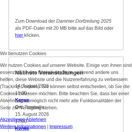
Zum Download der
Dammer Dorfzeitung 2025
als PDF-Datei mit 20 MB bitte auf das Bild oder
hier
klicken.
Wir benutzen Cookies
Wir nutzen Cookies auf unserer Website. Einige von ihnen sind
Nächste Veranstaltungen
essenziell für den Betrieb der Seite, während andere uns
helfen, diese Website und die Nutzererfahrung zu verbessern
14. August 2026
(Tracking Cookies). Sie können selbst entscheiden, ob Sie die
18:00
-
Cookies zulassen möchten. Bitte beachten Sie, dass bei einer
Kerwe
Ablehnung womöglich nicht mehr alle Funktionalitäten der
Ort:
Turnhalle
Seite zur Verfügung stehen.
15. August 2026
Akzeptieren
Ablehnen
17:00
-
Weitere Informationen
|
Impressum
Kerwe