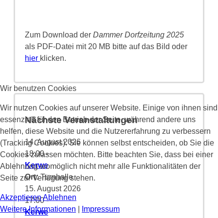
Zum Download der
Dammer Dorfzeitung 2025
als PDF-Datei mit 20 MB bitte auf das Bild oder
hier
klicken.
Wir benutzen Cookies
Wir nutzen Cookies auf unserer Website. Einige von ihnen sind
Nächste Veranstaltungen
essenziell für den Betrieb der Seite, während andere uns
helfen, diese Website und die Nutzererfahrung zu verbessern
14. August 2026
(Tracking Cookies). Sie können selbst entscheiden, ob Sie die
18:00
-
Cookies zulassen möchten. Bitte beachten Sie, dass bei einer
Kerwe
Ablehnung womöglich nicht mehr alle Funktionalitäten der
Ort:
Turnhalle
Seite zur Verfügung stehen.
15. August 2026
Akzeptieren
Ablehnen
17:00
-
Weitere Informationen
|
Impressum
Kerwe