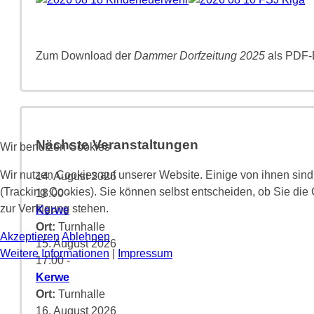
Zum Download der
Dammer Dorfzeitung 2025
als PDF-D
Nächste Veranstaltungen
Wir benutzen Cookies
Wir nutzen Cookies auf unserer Website. Einige von ihnen sind
14. August 2026
(Tracking Cookies). Sie können selbst entscheiden, ob Sie die
18:00
-
zur Verfügung stehen.
Kerwe
Ort:
Turnhalle
Akzeptieren
Ablehnen
15. August 2026
Weitere Informationen
|
Impressum
17:00
-
Kerwe
Ort:
Turnhalle
16. August 2026