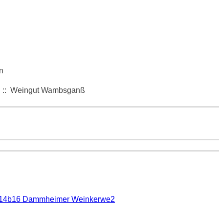
n
:: Weingut Wambsganß