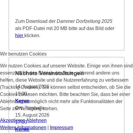
Zum Download der
Dammer Dorfzeitung 2025
als PDF-Datei mit 20 MB bitte auf das Bild oder
hier
klicken.
Wir benutzen Cookies
Wir nutzen Cookies auf unserer Website. Einige von ihnen sind
Nächste Veranstaltungen
essenziell für den Betrieb der Seite, während andere uns
helfen, diese Website und die Nutzererfahrung zu verbessern
14. August 2026
(Tracking Cookies). Sie können selbst entscheiden, ob Sie die
18:00
-
Cookies zulassen möchten. Bitte beachten Sie, dass bei einer
Kerwe
Ablehnung womöglich nicht mehr alle Funktionalitäten der
Ort:
Turnhalle
Seite zur Verfügung stehen.
15. August 2026
Akzeptieren
Ablehnen
17:00
-
Weitere Informationen
|
Impressum
Kerwe