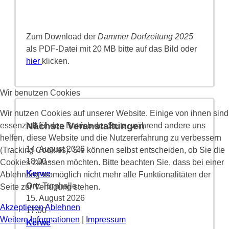
Zum Download der
Dammer Dorfzeitung 2025
als PDF-Datei mit 20 MB bitte auf das Bild oder
hier
klicken.
Wir benutzen Cookies
Wir nutzen Cookies auf unserer Website. Einige von ihnen sind
Nächste Veranstaltungen
essenziell für den Betrieb der Seite, während andere uns
helfen, diese Website und die Nutzererfahrung zu verbessern
14. August 2026
(Tracking Cookies). Sie können selbst entscheiden, ob Sie die
18:00
-
Cookies zulassen möchten. Bitte beachten Sie, dass bei einer
Kerwe
Ablehnung womöglich nicht mehr alle Funktionalitäten der
Ort:
Turnhalle
Seite zur Verfügung stehen.
15. August 2026
Akzeptieren
Ablehnen
17:00
-
Weitere Informationen
|
Impressum
Kerwe