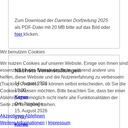
Zum Download der
Dammer Dorfzeitung 2025
als PDF-Datei mit 20 MB bitte auf das Bild oder
hier
klicken.
Wir benutzen Cookies
Wir nutzen Cookies auf unserer Website. Einige von ihnen sind
Nächste Veranstaltungen
essenziell für den Betrieb der Seite, während andere uns
helfen, diese Website und die Nutzererfahrung zu verbessern
14. August 2026
(Tracking Cookies). Sie können selbst entscheiden, ob Sie die
18:00
-
Cookies zulassen möchten. Bitte beachten Sie, dass bei einer
Kerwe
Ablehnung womöglich nicht mehr alle Funktionalitäten der
Ort:
Turnhalle
Seite zur Verfügung stehen.
15. August 2026
Akzeptieren
Ablehnen
17:00
-
Weitere Informationen
|
Impressum
Kerwe