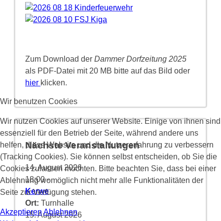
Zum Download der
Dammer Dorfzeitung 2025
als PDF-Datei mit 20 MB bitte auf das Bild oder
hier
klicken.
Wir benutzen Cookies
Wir nutzen Cookies auf unserer Website. Einige von ihnen sind
essenziell für den Betrieb der Seite, während andere uns
Nächste Veranstaltungen
helfen, diese Website und die Nutzererfahrung zu verbessern
(Tracking Cookies). Sie können selbst entscheiden, ob Sie die
14. August 2026
Cookies zulassen möchten. Bitte beachten Sie, dass bei einer
18:00
-
Ablehnung womöglich nicht mehr alle Funktionalitäten der
Kerwe
Seite zur Verfügung stehen.
Ort:
Turnhalle
Akzeptieren
Ablehnen
15. August 2026