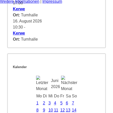
Weitere Informationen
|
Impressum
17:00
-
Kerwe
Ort:
Turnhalle
16. August 2026
10:30
-
Kerwe
Ort:
Turnhalle
Kalender
Juni
2026
Mo
Di
Mi
Do
Fr
Sa
So
1
2
3
4
5
6
7
8
9
10
11
12
13
14