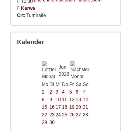
10:30
-
Kerwe
Ort:
Turnhalle
Kalender
Juni
2026
Mo
Di
Mi
Do
Fr
Sa
So
1
2
3
4
5
6
7
8
9
10
11
12
13
14
15
16
17
18
19
20
21
22
23
24
25
26
27
28
29
30