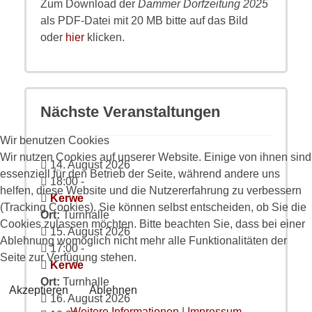
Zum Download der
Dammer Dorfzeitung 2025
als PDF-Datei mit 20 MB bitte auf das Bild
oder
hier
klicken.
Nächste Veranstaltungen
Wir benutzen Cookies
Wir nutzen Cookies auf unserer Website. Einige von ihnen sind
14. August 2026
essenziell für den Betrieb der Seite, während andere uns
18:00
-
helfen, diese Website und die Nutzererfahrung zu verbessern
Kerwe
(Tracking Cookies). Sie können selbst entscheiden, ob Sie die
Ort:
Turnhalle
Cookies zulassen möchten. Bitte beachten Sie, dass bei einer
15. August 2026
Ablehnung womöglich nicht mehr alle Funktionalitäten der
17:00
-
Seite zur Verfügung stehen.
Kerwe
Ort:
Turnhalle
Akzeptieren
Ablehnen
16. August 2026
Weitere Informationen
|
Impressum