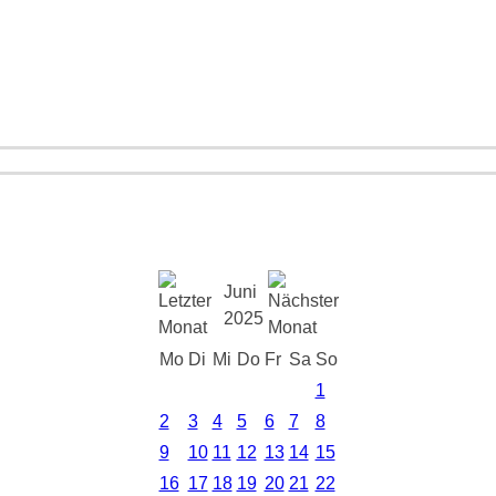
Juni
2025
Mo
Di
Mi
Do
Fr
Sa
So
1
2
3
4
5
6
7
8
9
10
11
12
13
14
15
16
17
18
19
20
21
22