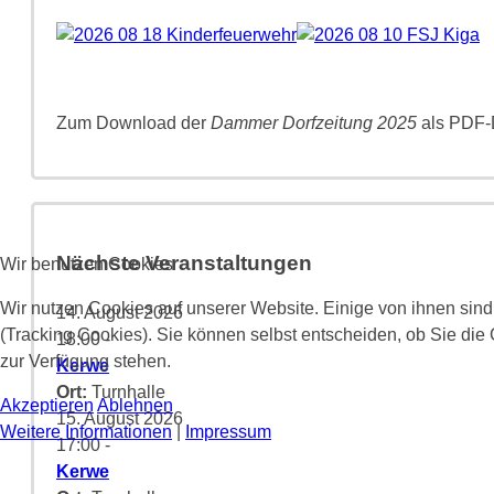
Zum Download der
Dammer Dorfzeitung 2025
als PDF-D
Nächste Veranstaltungen
Wir benutzen Cookies
Wir nutzen Cookies auf unserer Website. Einige von ihnen sind
14. August 2026
(Tracking Cookies). Sie können selbst entscheiden, ob Sie die
18:00
-
zur Verfügung stehen.
Kerwe
Ort:
Turnhalle
Akzeptieren
Ablehnen
15. August 2026
Weitere Informationen
|
Impressum
17:00
-
Kerwe