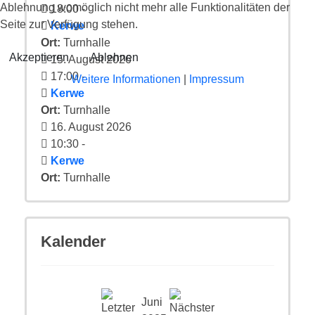
Ablehnung womöglich nicht mehr alle Funktionalitäten der
18:00
-
Seite zur Verfügung stehen.
Kerwe
Ort:
Turnhalle
Akzeptieren
Ablehnen
15. August 2026
17:00
-
Weitere Informationen
|
Impressum
Kerwe
Ort:
Turnhalle
16. August 2026
10:30
-
Kerwe
Ort:
Turnhalle
Kalender
Juni