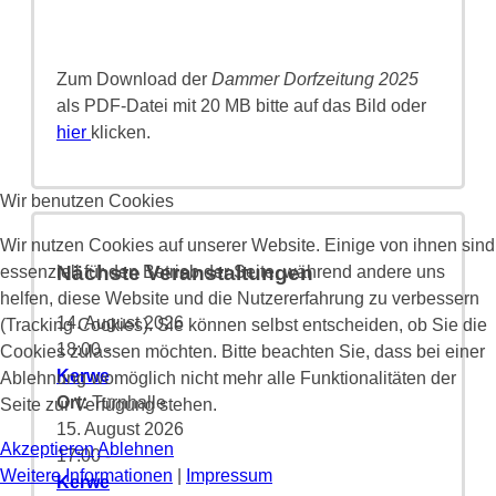
Zum Download der
Dammer Dorfzeitung 2025
als PDF-Datei mit 20 MB bitte auf das Bild oder
hier
klicken.
Wir benutzen Cookies
Wir nutzen Cookies auf unserer Website. Einige von ihnen sind
Nächste Veranstaltungen
essenziell für den Betrieb der Seite, während andere uns
helfen, diese Website und die Nutzererfahrung zu verbessern
14. August 2026
(Tracking Cookies). Sie können selbst entscheiden, ob Sie die
18:00
-
Cookies zulassen möchten. Bitte beachten Sie, dass bei einer
Kerwe
Ablehnung womöglich nicht mehr alle Funktionalitäten der
Ort:
Turnhalle
Seite zur Verfügung stehen.
15. August 2026
Akzeptieren
Ablehnen
17:00
-
Weitere Informationen
|
Impressum
Kerwe