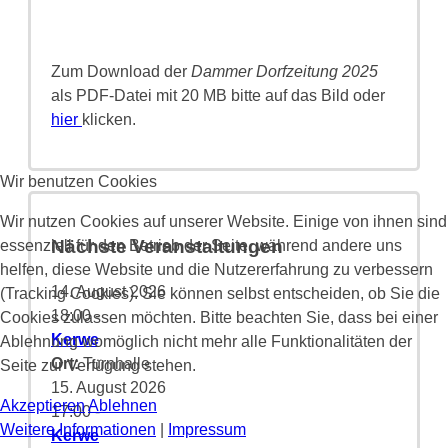
Zum Download der
Dammer Dorfzeitung 2025
als PDF-Datei mit 20 MB bitte auf das Bild oder
hier
klicken.
Wir benutzen Cookies
Wir nutzen Cookies auf unserer Website. Einige von ihnen sind
Nächste Veranstaltungen
essenziell für den Betrieb der Seite, während andere uns
helfen, diese Website und die Nutzererfahrung zu verbessern
14. August 2026
(Tracking Cookies). Sie können selbst entscheiden, ob Sie die
18:00
-
Cookies zulassen möchten. Bitte beachten Sie, dass bei einer
Kerwe
Ablehnung womöglich nicht mehr alle Funktionalitäten der
Ort:
Turnhalle
Seite zur Verfügung stehen.
15. August 2026
Akzeptieren
Ablehnen
17:00
-
Weitere Informationen
|
Impressum
Kerwe