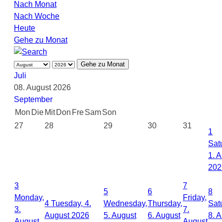
Nach Monat
Nach Woche
Heute
Gehe zu Monat
Gehe zu Monat
Juli
08. August 2026
September
Mon
Die
Mit
Don
Fre
Sam
Son
27
28
29
30
31
1
Sat
1. 
202
3
7
5
6
8
Monday,
Friday,
4
Tuesday, 4.
Wednesday,
Thursday,
Sat
3.
7.
August 2026
5. August
6. August
8. 
August
August