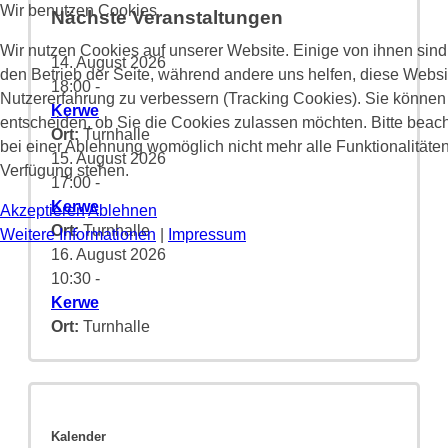
Wir benutzen Cookies
Nächste Veranstaltungen
Wir nutzen Cookies auf unserer Website. Einige von ihnen sind 
14. August 2026
den Betrieb der Seite, während andere uns helfen, diese Websi
18:00
-
Nutzererfahrung zu verbessern (Tracking Cookies). Sie können 
Kerwe
entscheiden, ob Sie die Cookies zulassen möchten. Bitte beach
Ort:
Turnhalle
bei einer Ablehnung womöglich nicht mehr alle Funktionalitäten
15. August 2026
Verfügung stehen.
17:00
-
Kerwe
Akzeptieren
Ablehnen
Ort:
Turnhalle
Weitere Informationen
|
Impressum
16. August 2026
10:30
-
Kerwe
Ort:
Turnhalle
Kalender