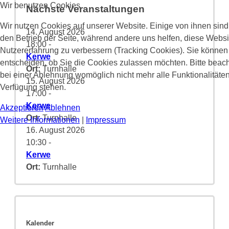
Wir benutzen Cookies
Nächste Veranstaltungen
Wir nutzen Cookies auf unserer Website. Einige von ihnen sind 
14. August 2026
den Betrieb der Seite, während andere uns helfen, diese Websi
18:00
-
Nutzererfahrung zu verbessern (Tracking Cookies). Sie können 
Kerwe
entscheiden, ob Sie die Cookies zulassen möchten. Bitte beach
Ort:
Turnhalle
bei einer Ablehnung womöglich nicht mehr alle Funktionalitäten
15. August 2026
Verfügung stehen.
17:00
-
Kerwe
Akzeptieren
Ablehnen
Ort:
Turnhalle
Weitere Informationen
|
Impressum
16. August 2026
10:30
-
Kerwe
Ort:
Turnhalle
Kalender