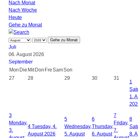
Nach Monat
Nach Woche
Heute
Gehe zu Monat
Gehe zu Monat
Juli
06. August 2026
September
Mon
Die
Mit
Don
Fre
Sam
Son
27
28
29
30
31
1
Sat
1. 
202
3
7
5
6
8
Monday,
Friday,
4
Tuesday, 4.
Wednesday,
Thursday,
Sat
3.
7.
August 2026
5. August
6. August
8. 
August
August