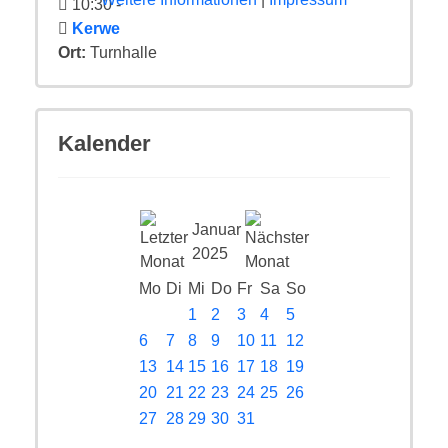
10:30
-
Kerwe
Ort:
Turnhalle
Kalender
Januar
2025
Mo
Di
Mi
Do
Fr
Sa
So
1
2
3
4
5
6
7
8
9
10
11
12
13
14
15
16
17
18
19
20
21
22
23
24
25
26
27
28
29
30
31