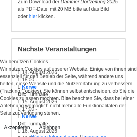
Zum Download der
Dammer Dorfzeitung 2025
als PDF-Datei mit 20 MB bitte auf das Bild
oder
hier
klicken.
Nächste Veranstaltungen
Wir benutzen Cookies
Wir nutzen Cookies auf unserer Website. Einige von ihnen sind
14. August 2026
essenziell für den Betrieb der Seite, während andere uns
18:00
-
helfen, diese Website und die Nutzererfahrung zu verbessern
Kerwe
(Tracking Cookies). Sie können selbst entscheiden, ob Sie die
Ort:
Turnhalle
Cookies zulassen möchten. Bitte beachten Sie, dass bei einer
15. August 2026
Ablehnung womöglich nicht mehr alle Funktionalitäten der
17:00
-
Seite zur Verfügung stehen.
Kerwe
Ort:
Turnhalle
Akzeptieren
Ablehnen
16. August 2026
Weitere Informationen
|
Impressum