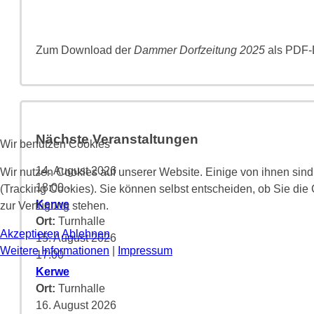
Zum Download der
Dammer Dorfzeitung 2025
als PDF-D
Nächste Veranstaltungen
Wir benutzen Cookies
14. August 2026
Wir nutzen Cookies auf unserer Website. Einige von ihnen sind
18:00
-
(Tracking Cookies). Sie können selbst entscheiden, ob Sie die
Kerwe
zur Verfügung stehen.
Ort:
Turnhalle
Akzeptieren
Ablehnen
15. August 2026
Weitere Informationen
|
Impressum
17:00
-
Kerwe
Ort:
Turnhalle
16. August 2026