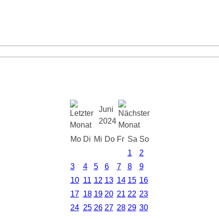
Juni
2024
Mo
Di
Mi
Do
Fr
Sa
So
1
2
3
4
5
6
7
8
9
10
11
12
13
14
15
16
17
18
19
20
21
22
23
24
25
26
27
28
29
30