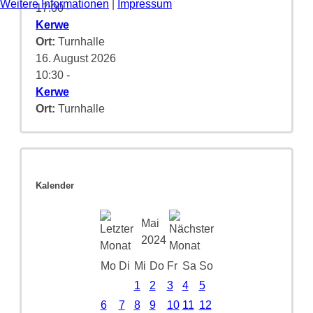
Weitere Informationen
|
Impressum
17:00
-
Kerwe
Ort:
Turnhalle
16. August 2026
10:30
-
Kerwe
Ort:
Turnhalle
Kalender
Mai
2024
Mo
Di
Mi
Do
Fr
Sa
So
1
2
3
4
5
6
7
8
9
10
11
12