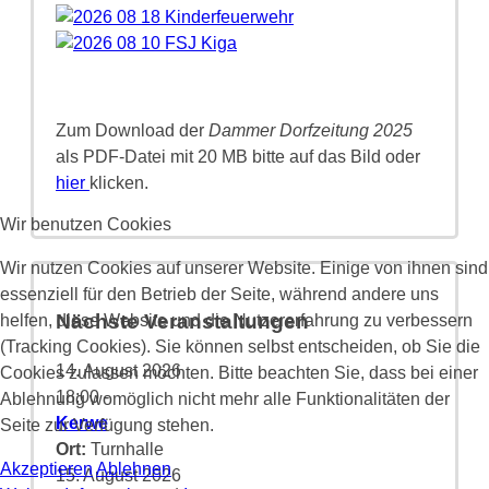
Zum Download der
Dammer Dorfzeitung 2025
als PDF-Datei mit 20 MB bitte auf das Bild oder
hier
klicken.
Wir benutzen Cookies
Wir nutzen Cookies auf unserer Website. Einige von ihnen sind
essenziell für den Betrieb der Seite, während andere uns
Nächste Veranstaltungen
helfen, diese Website und die Nutzererfahrung zu verbessern
(Tracking Cookies). Sie können selbst entscheiden, ob Sie die
14. August 2026
Cookies zulassen möchten. Bitte beachten Sie, dass bei einer
18:00
-
Ablehnung womöglich nicht mehr alle Funktionalitäten der
Kerwe
Seite zur Verfügung stehen.
Ort:
Turnhalle
Akzeptieren
Ablehnen
15. August 2026