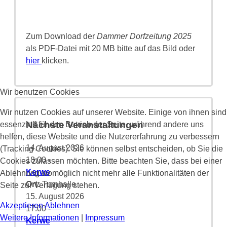
Zum Download der
Dammer Dorfzeitung 2025
als PDF-Datei mit 20 MB bitte auf das Bild oder
hier
klicken.
Wir benutzen Cookies
Wir nutzen Cookies auf unserer Website. Einige von ihnen sind
Nächste Veranstaltungen
essenziell für den Betrieb der Seite, während andere uns
helfen, diese Website und die Nutzererfahrung zu verbessern
14. August 2026
(Tracking Cookies). Sie können selbst entscheiden, ob Sie die
18:00
-
Cookies zulassen möchten. Bitte beachten Sie, dass bei einer
Kerwe
Ablehnung womöglich nicht mehr alle Funktionalitäten der
Ort:
Turnhalle
Seite zur Verfügung stehen.
15. August 2026
Akzeptieren
Ablehnen
17:00
-
Weitere Informationen
|
Impressum
Kerwe