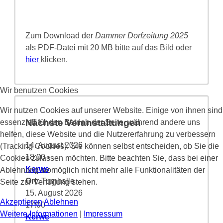
Zum Download der
Dammer Dorfzeitung 2025
als PDF-Datei mit 20 MB bitte auf das Bild oder
hier
klicken.
Wir benutzen Cookies
Wir nutzen Cookies auf unserer Website. Einige von ihnen sind
Nächste Veranstaltungen
essenziell für den Betrieb der Seite, während andere uns
helfen, diese Website und die Nutzererfahrung zu verbessern
14. August 2026
(Tracking Cookies). Sie können selbst entscheiden, ob Sie die
18:00
-
Cookies zulassen möchten. Bitte beachten Sie, dass bei einer
Kerwe
Ablehnung womöglich nicht mehr alle Funktionalitäten der
Ort:
Turnhalle
Seite zur Verfügung stehen.
15. August 2026
Akzeptieren
Ablehnen
17:00
-
Weitere Informationen
|
Impressum
Kerwe