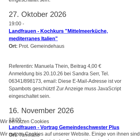
27. Oktober 2026
19:00 -
Landfrauen - Kochkurs "Mittelmeerküche,
mediterranes Italien"
Ort:
Prot. Gemeindehaus
Referentin: Manuela Thein, Beitrag 4,00 €
Anmeldung bis 20.10.26 bei Sandra Serr, Tel.
06341/898173, email:
Diese E-Mail-Adresse ist vor
Spambots geschützt! Zur Anzeige muss JavaScript
eingeschaltet sein.
16. November 2026
19:00 -
Wir benutzen Cookies
Landfrauen - Vortrag Gemeindeschwester Plus
Wir nutzen Cookies auf unserer Website. Einige von ihnen sind
Ort:
Turnhalle