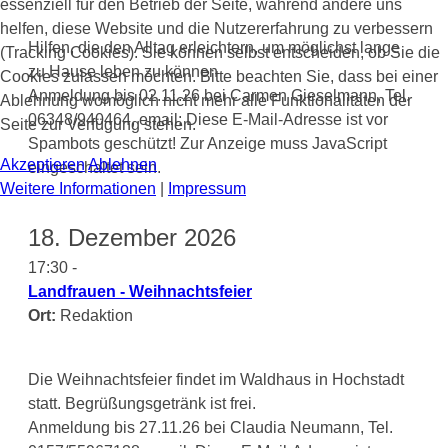
essenziell für den Betrieb der Seite, während andere uns
helfen, diese Website und die Nutzererfahrung zu verbessern
Hilfen, die den Alltag erleichtern, um möglichst lange
(Tracking Cookies). Sie können selbst entscheiden, ob Sie die
zu Hause leben zu können
Cookies zulassen möchten. Bitte beachten Sie, dass bei einer
Anmeldung bis 02.11.26 bei Carmen Gieselmann, Tel.
Ablehnung womöglich nicht mehr alle Funktionalitäten der
06348/940464, email:
Diese E-Mail-Adresse ist vor
Seite zur Verfügung stehen.
Spambots geschützt! Zur Anzeige muss JavaScript
Akzeptieren
Ablehnen
eingeschaltet sein.
Weitere Informationen
|
Impressum
18. Dezember 2026
17:30 -
Landfrauen - Weihnachtsfeier
Ort:
Redaktion
Die Weihnachtsfeier findet im Waldhaus in Hochstadt
statt. Begrüßungsgetränk ist frei.
Anmeldung bis 27.11.26 bei Claudia Neumann, Tel.