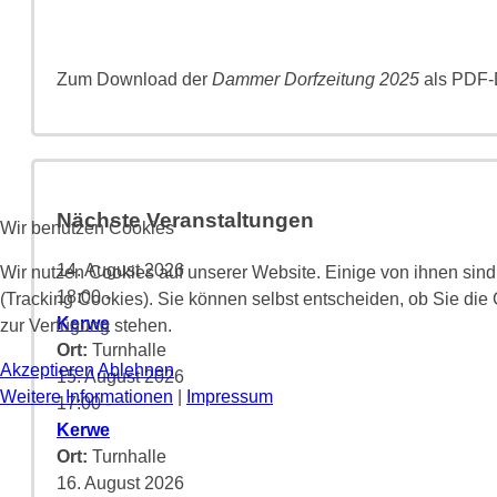
Zum Download der
Dammer Dorfzeitung 2025
als PDF-D
Nächste Veranstaltungen
Wir benutzen Cookies
14. August 2026
Wir nutzen Cookies auf unserer Website. Einige von ihnen sind
18:00
-
(Tracking Cookies). Sie können selbst entscheiden, ob Sie die
Kerwe
zur Verfügung stehen.
Ort:
Turnhalle
Akzeptieren
Ablehnen
15. August 2026
Weitere Informationen
|
Impressum
17:00
-
Kerwe
Ort:
Turnhalle
16. August 2026