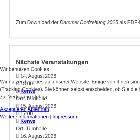
Zum Download der
Dammer Dorfzeitung 2025
als PDF-D
Nächste Veranstaltungen
Wir benutzen Cookies
14. August 2026
Wir nutzen Cookies auf unserer Website. Einige von ihnen sind
18:00
-
(Tracking Cookies). Sie können selbst entscheiden, ob Sie die
Kerwe
zur Verfügung stehen.
Ort:
Turnhalle
15. August 2026
Akzeptieren
Ablehnen
17:00
-
Weitere Informationen
|
Impressum
Kerwe
Ort:
Turnhalle
16. August 2026