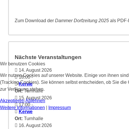
Zum Download der
Dammer Dorfzeitung 2025
als PDF-D
Nächste Veranstaltungen
Wir benutzen Cookies
14. August 2026
Wir nutzen Cookies auf unserer Website. Einige von ihnen sind
18:00
-
(Tracking Cookies). Sie können selbst entscheiden, ob Sie die
Kerwe
zur Verfügung stehen.
Ort:
Turnhalle
15. August 2026
Akzeptieren
Ablehnen
17:00
-
Weitere Informationen
|
Impressum
Kerwe
Ort:
Turnhalle
16. August 2026