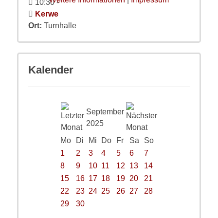
10:30
-
Kerwe
Ort:
Turnhalle
Kalender
September
2025
Mo
Di
Mi
Do
Fr
Sa
So
1
2
3
4
5
6
7
8
9
10
11
12
13
14
15
16
17
18
19
20
21
22
23
24
25
26
27
28
29
30