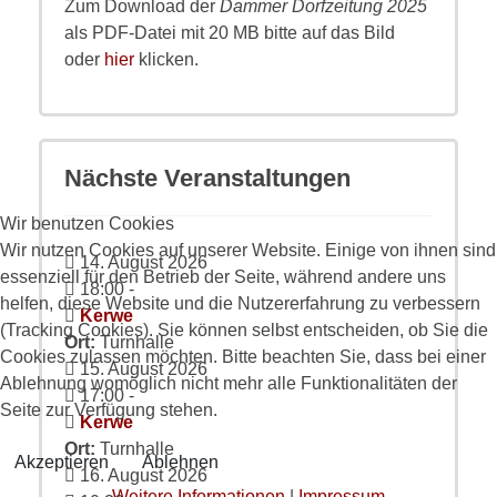
Zum Download der
Dammer Dorfzeitung 2025
als PDF-Datei mit 20 MB bitte auf das Bild
oder
hier
klicken.
Nächste Veranstaltungen
Wir benutzen Cookies
Wir nutzen Cookies auf unserer Website. Einige von ihnen sind
14. August 2026
essenziell für den Betrieb der Seite, während andere uns
18:00
-
helfen, diese Website und die Nutzererfahrung zu verbessern
Kerwe
(Tracking Cookies). Sie können selbst entscheiden, ob Sie die
Ort:
Turnhalle
Cookies zulassen möchten. Bitte beachten Sie, dass bei einer
15. August 2026
Ablehnung womöglich nicht mehr alle Funktionalitäten der
17:00
-
Seite zur Verfügung stehen.
Kerwe
Ort:
Turnhalle
Akzeptieren
Ablehnen
16. August 2026
Weitere Informationen
|
Impressum