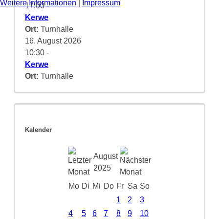
Weitere Informationen
|
Impressum
17:00
-
Kerwe
Ort:
Turnhalle
16. August 2026
10:30
-
Kerwe
Ort:
Turnhalle
Kalender
August
2025
Mo
Di
Mi
Do
Fr
Sa
So
1
2
3
4
5
6
7
8
9
10