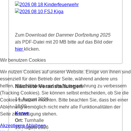
Zum Download der
Dammer Dorfzeitung 2025
als PDF-Datei mit 20 MB bitte auf das Bild oder
hier
klicken.
Wir benutzen Cookies
Wir nutzen Cookies auf unserer Website. Einige von ihnen sind
essenziell für den Betrieb der Seite, während andere uns
Nächste Veranstaltungen
helfen, diese Website und die Nutzererfahrung zu verbessern
(Tracking Cookies). Sie können selbst entscheiden, ob Sie die
14. August 2026
Cookies zulassen möchten. Bitte beachten Sie, dass bei einer
18:00
-
Ablehnung womöglich nicht mehr alle Funktionalitäten der
Kerwe
Seite zur Verfügung stehen.
Ort:
Turnhalle
Akzeptieren
Ablehnen
15. August 2026