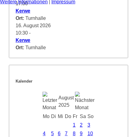
Weitere Informationen
|
Impressum
17:00
-
Kerwe
Ort:
Turnhalle
16. August 2026
10:30
-
Kerwe
Ort:
Turnhalle
Kalender
August
2025
Mo
Di
Mi
Do
Fr
Sa
So
1
2
3
4
5
6
7
8
9
10