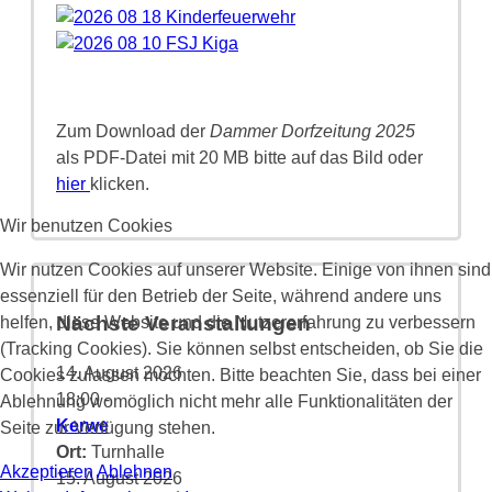
Zum Download der
Dammer Dorfzeitung 2025
als PDF-Datei mit 20 MB bitte auf das Bild oder
hier
klicken.
Wir benutzen Cookies
Wir nutzen Cookies auf unserer Website. Einige von ihnen sind
essenziell für den Betrieb der Seite, während andere uns
Nächste Veranstaltungen
helfen, diese Website und die Nutzererfahrung zu verbessern
(Tracking Cookies). Sie können selbst entscheiden, ob Sie die
14. August 2026
Cookies zulassen möchten. Bitte beachten Sie, dass bei einer
18:00
-
Ablehnung womöglich nicht mehr alle Funktionalitäten der
Kerwe
Seite zur Verfügung stehen.
Ort:
Turnhalle
Akzeptieren
Ablehnen
15. August 2026