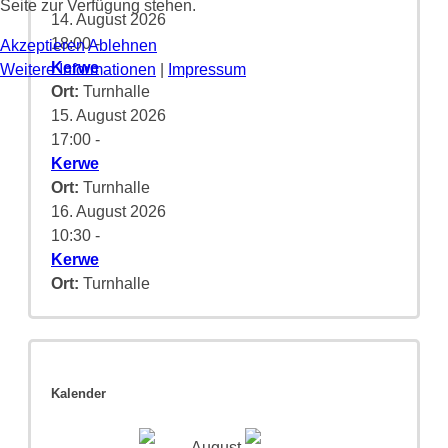
Seite zur Verfügung stehen.
14. August 2026
18:00
-
Akzeptieren
Ablehnen
Kerwe
Weitere Informationen
|
Impressum
Ort:
Turnhalle
15. August 2026
17:00
-
Kerwe
Ort:
Turnhalle
16. August 2026
10:30
-
Kerwe
Ort:
Turnhalle
Kalender
August