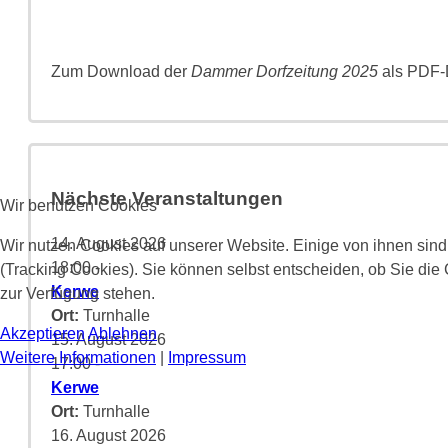
Zum Download der
Dammer Dorfzeitung 2025
als PDF-D
Nächste Veranstaltungen
Wir benutzen Cookies
14. August 2026
Wir nutzen Cookies auf unserer Website. Einige von ihnen sind
18:00
-
(Tracking Cookies). Sie können selbst entscheiden, ob Sie die
Kerwe
zur Verfügung stehen.
Ort:
Turnhalle
Akzeptieren
Ablehnen
15. August 2026
Weitere Informationen
|
Impressum
17:00
-
Kerwe
Ort:
Turnhalle
16. August 2026