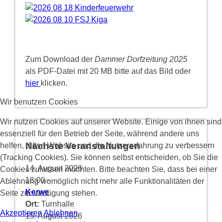
Zum Download der
Dammer Dorfzeitung 2025
als PDF-Datei mit 20 MB bitte auf das Bild oder
hier
klicken.
Wir benutzen Cookies
Wir nutzen Cookies auf unserer Website. Einige von ihnen sind
essenziell für den Betrieb der Seite, während andere uns
Nächste Veranstaltungen
helfen, diese Website und die Nutzererfahrung zu verbessern
(Tracking Cookies). Sie können selbst entscheiden, ob Sie die
14. August 2026
Cookies zulassen möchten. Bitte beachten Sie, dass bei einer
18:00
-
Ablehnung womöglich nicht mehr alle Funktionalitäten der
Kerwe
Seite zur Verfügung stehen.
Ort:
Turnhalle
Akzeptieren
Ablehnen
15. August 2026