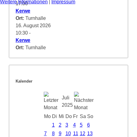
Weitere Informationen
|
Impressum
17:00
-
Kerwe
Ort:
Turnhalle
16. August 2026
10:30
-
Kerwe
Ort:
Turnhalle
Kalender
Juli
2025
Mo
Di
Mi
Do
Fr
Sa
So
1
2
3
4
5
6
7
8
9
10
11
12
13