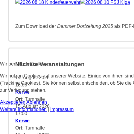
Zum Download der
Dammer Dorfzeitung 2025
als PDF-D
Nächste Veranstaltungen
Wir benutzen Cookies
Wir nutzen Cookies auf unserer Website. Einige von ihnen sind
14. August 2026
(Tracking Cookies). Sie können selbst entscheiden, ob Sie die
18:00
-
zur Verfügung stehen.
Kerwe
Ort:
Turnhalle
Akzeptieren
Ablehnen
15. August 2026
Weitere Informationen
|
Impressum
17:00
-
Kerwe
Ort:
Turnhalle