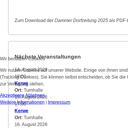
Zum Download der
Dammer Dorfzeitung 2025
als PDF-D
Nächste Veranstaltungen
Wir benutzen Cookies
14. August 2026
Wir nutzen Cookies auf unserer Website. Einige von ihnen sind
18:00
-
(Tracking Cookies). Sie können selbst entscheiden, ob Sie die
Kerwe
zur Verfügung stehen.
Ort:
Turnhalle
Akzeptieren
Ablehnen
15. August 2026
Weitere Informationen
|
Impressum
17:00
-
Kerwe
Ort:
Turnhalle
16. August 2026