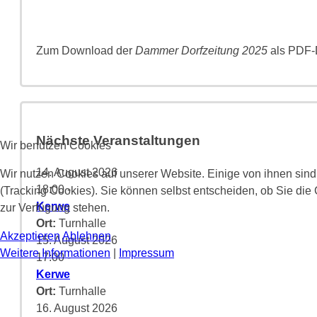
Zum Download der
Dammer Dorfzeitung 2025
als PDF-D
Nächste Veranstaltungen
Wir benutzen Cookies
14. August 2026
Wir nutzen Cookies auf unserer Website. Einige von ihnen sind
18:00
-
(Tracking Cookies). Sie können selbst entscheiden, ob Sie die
Kerwe
zur Verfügung stehen.
Ort:
Turnhalle
Akzeptieren
Ablehnen
15. August 2026
Weitere Informationen
|
Impressum
17:00
-
Kerwe
Ort:
Turnhalle
16. August 2026