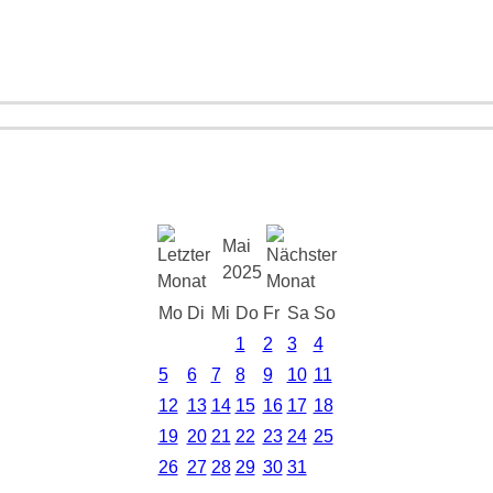
Mai
2025
Mo
Di
Mi
Do
Fr
Sa
So
1
2
3
4
5
6
7
8
9
10
11
12
13
14
15
16
17
18
19
20
21
22
23
24
25
26
27
28
29
30
31