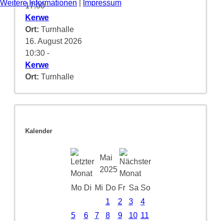
Weitere Informationen
|
Impressum
17:00
-
Kerwe
Ort:
Turnhalle
16. August 2026
10:30
-
Kerwe
Ort:
Turnhalle
Kalender
Mai
2025
Mo
Di
Mi
Do
Fr
Sa
So
1
2
3
4
5
6
7
8
9
10
11