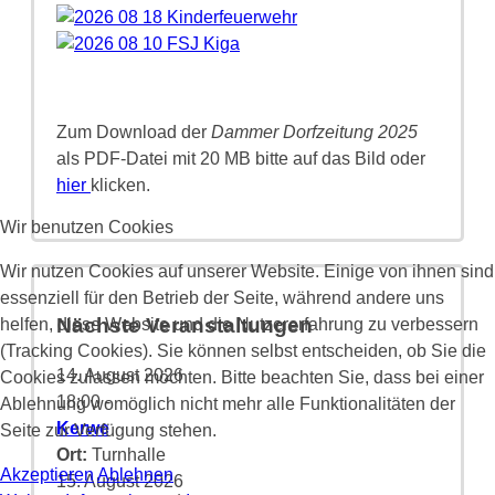
Zum Download der
Dammer Dorfzeitung 2025
als PDF-Datei mit 20 MB bitte auf das Bild oder
hier
klicken.
Wir benutzen Cookies
Wir nutzen Cookies auf unserer Website. Einige von ihnen sind
essenziell für den Betrieb der Seite, während andere uns
Nächste Veranstaltungen
helfen, diese Website und die Nutzererfahrung zu verbessern
(Tracking Cookies). Sie können selbst entscheiden, ob Sie die
14. August 2026
Cookies zulassen möchten. Bitte beachten Sie, dass bei einer
18:00
-
Ablehnung womöglich nicht mehr alle Funktionalitäten der
Kerwe
Seite zur Verfügung stehen.
Ort:
Turnhalle
Akzeptieren
Ablehnen
15. August 2026