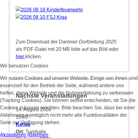
Zum Download der
Dammer Dorfzeitung 2025
als PDF-Datei mit 20 MB bitte auf das Bild oder
hier
klicken.
Wir benutzen Cookies
Wir nutzen Cookies auf unserer Website. Einige von ihnen sind
essenziell für den Betrieb der Seite, während andere uns
helfen, diese Website und die Nutzererfahrung zu verbessern
Nächste Veranstaltungen
(Tracking Cookies). Sie können selbst entscheiden, ob Sie die
Cookies zulassen möchten. Bitte beachten Sie, dass bei einer
14. August 2026
Ablehnung womöglich nicht mehr alle Funktionalitäten der
18:00
-
Seite zur Verfügung stehen.
Kerwe
Ort:
Turnhalle
Akzeptieren
Ablehnen