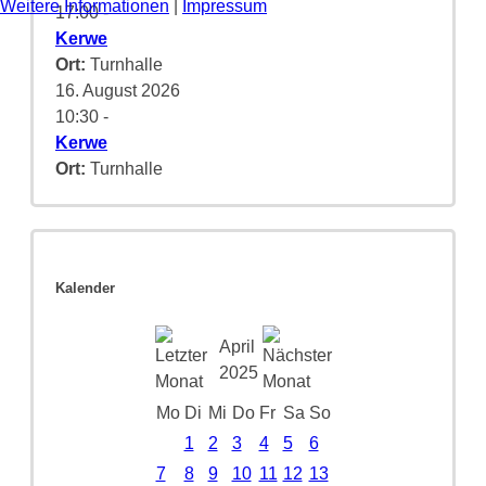
Weitere Informationen
|
Impressum
17:00
-
Kerwe
Ort:
Turnhalle
16. August 2026
10:30
-
Kerwe
Ort:
Turnhalle
Kalender
April
2025
Mo
Di
Mi
Do
Fr
Sa
So
1
2
3
4
5
6
7
8
9
10
11
12
13