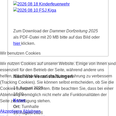
Zum Download der
Dammer Dorfzeitung 2025
als PDF-Datei mit 20 MB bitte auf das Bild oder
hier
klicken.
Wir benutzen Cookies
Wir nutzen Cookies auf unserer Website. Einige von ihnen sind
essenziell für den Betrieb der Seite, während andere uns
Nächste Veranstaltungen
helfen, diese Website und die Nutzererfahrung zu verbessern
(Tracking Cookies). Sie können selbst entscheiden, ob Sie die
14. August 2026
Cookies zulassen möchten. Bitte beachten Sie, dass bei einer
18:00
-
Ablehnung womöglich nicht mehr alle Funktionalitäten der
Kerwe
Seite zur Verfügung stehen.
Ort:
Turnhalle
Akzeptieren
Ablehnen
15. August 2026