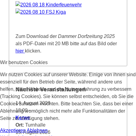
Zum Download der
Dammer Dorfzeitung 2025
als PDF-Datei mit 20 MB bitte auf das Bild oder
hier
klicken.
Wir benutzen Cookies
Wir nutzen Cookies auf unserer Website. Einige von ihnen sind
essenziell für den Betrieb der Seite, während andere uns
Nächste Veranstaltungen
helfen, diese Website und die Nutzererfahrung zu verbessern
(Tracking Cookies). Sie können selbst entscheiden, ob Sie die
14. August 2026
Cookies zulassen möchten. Bitte beachten Sie, dass bei einer
18:00
-
Ablehnung womöglich nicht mehr alle Funktionalitäten der
Kerwe
Seite zur Verfügung stehen.
Ort:
Turnhalle
Akzeptieren
Ablehnen
15. August 2026