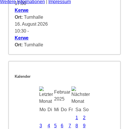
Weitere Informationen
|
Impressum
17:00
-
Kerwe
Ort:
Turnhalle
16. August 2026
10:30
-
Kerwe
Ort:
Turnhalle
Kalender
Februar
2025
Mo
Di
Mi
Do
Fr
Sa
So
1
2
3
4
5
6
7
8
9